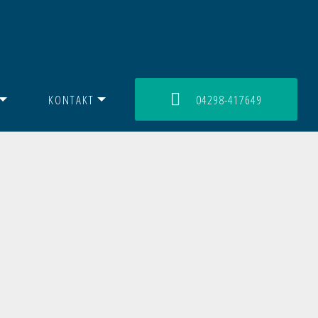
KONTAKT
04298-417649